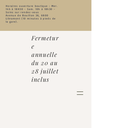
Horaires ouverture boutique : Mer.
14h à 18
H30 - Sam. 10h à 18h30 -
Soins sur rendez-vous
Avenue de Bouillon 36, 6800
Libramont (10 minutes à pieds de
la gare).
Fermetur
e
annuelle
du 20 au
28 juillet
inclus