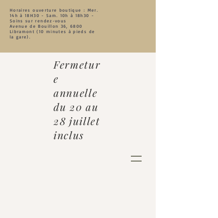
Horaires ouverture boutique : Mer.
14h à 18
H30 - Sam. 10h à 18h30 -
Soins sur rendez-vous
Avenue de Bouillon 36, 6800
Libramont (10 minutes à pieds de
la gare).
Fermetur
e
annuelle
du 20 au
28 juillet
inclus