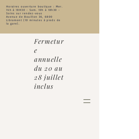
Horaires ouverture boutique : Mer.
14h à 18
H30 - Sam. 10h à 18h30 -
Soins sur rendez-vous
Avenue de Bouillon 36, 6800
Libramont (10 minutes à pieds de
la gare).
Fermetur
e
annuelle
du 20 au
28 juillet
inclus