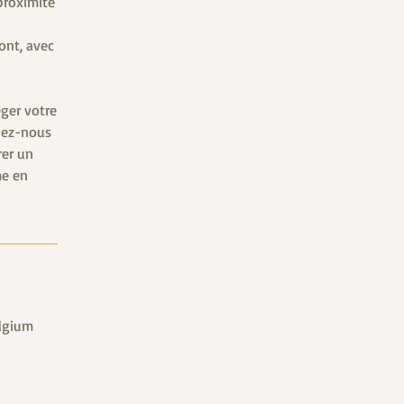
proximité
ont, avec
éger votre
nez-nous
rer un
me en
elgium