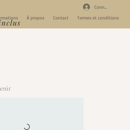
Connexion
rmations
À propos
Contact
Termes et conditions
inclus
venir