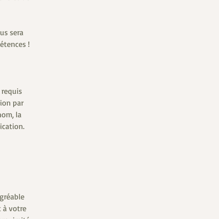
ous sera
étences !
 requis
tion par
nom, la
ication.
agréable
 à votre