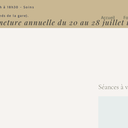
h à 18h30 - Soins
ds de la gare).
Accueil
Fo
eture annuelle du 20 au 28 juillet 
Séances à 