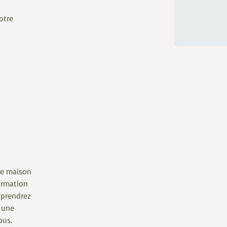
otre
re maison
ormation
pprendrez
r une
ous.