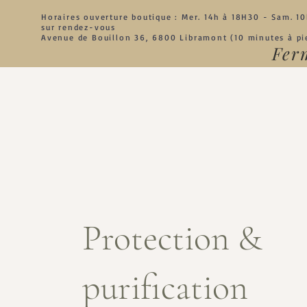
Horaires ouverture boutique : Mer. 14h à 18
H30 - Sam. 10
sur rendez-vous
Avenue de Bouillon 36, 6800 Libramont (10 minutes à pie
Ferm
Protection &
purification