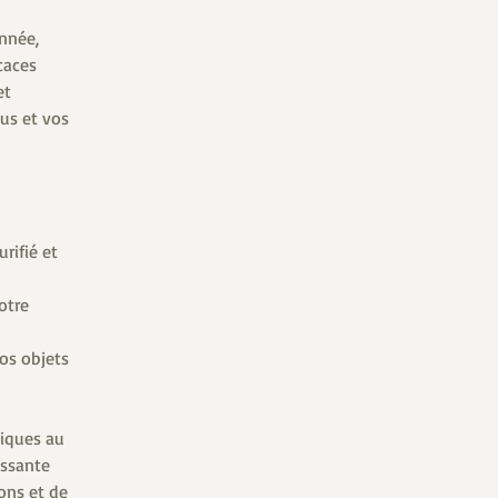
onnée,
caces
et
us et vos
rifié et
otre
vos objets
niques au
issante
ons et de