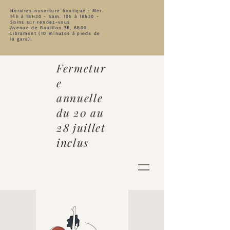
Horaires ouverture boutique : Mer.
14h à 18
H30 - Sam. 10h à 18h30 -
Soins sur rendez-vous
Avenue de Bouillon 36, 6800
Libramont (10 minutes à pieds de
la gare).
Fermetur
e
annuelle
du 20 au
28 juillet
inclus